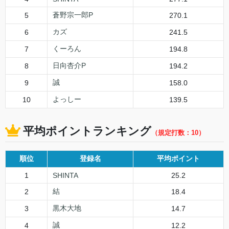
蒼野宗一郎P
5
270.1
カズ
6
241.5
くーろん
7
194.8
日向杏介P
8
194.2
誠
9
158.0
よっしー
10
139.5
平均ポイントランキング
（規定打数：10）
順位
登録名
平均ポイント
1
SHINTA
25.2
結
2
18.4
黒木大地
3
14.7
誠
4
12.2