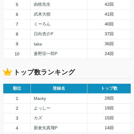
由枝先生
42回
5
武本大樹
41回
6
くーろん
40回
7
日向杏介P
37回
8
36回
9
taka
蒼野宗一郎P
24回
10
トップ数ランキング
順位
登録名
トップ数
28回
1
Macky
よっしー
19回
2
カズ
15回
3
新倉矢真飛P
14回
4