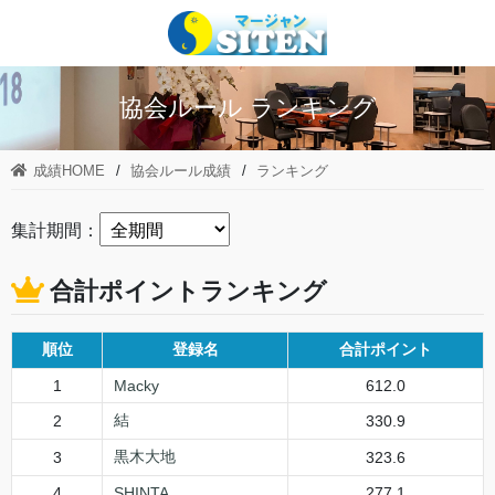
協会ルール ランキング
成績HOME
協会ルール成績
ランキング
集計期間：
合計ポイントランキング
順位
登録名
合計ポイント
1
Macky
612.0
結
2
330.9
黒木大地
3
323.6
4
SHINTA
277.1