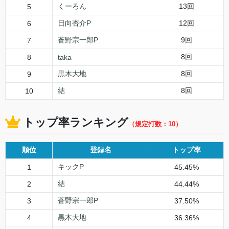
くーろん
13回
5
日向杏介P
12回
6
蒼野宗一郎P
9回
7
8回
8
taka
黒木大地
8回
9
結
8回
10
トップ率ランキング
（規定打数：10）
順位
登録名
トップ率
キックP
1
45.45%
結
2
44.44%
蒼野宗一郎P
3
37.50%
黒木大地
4
36.36%