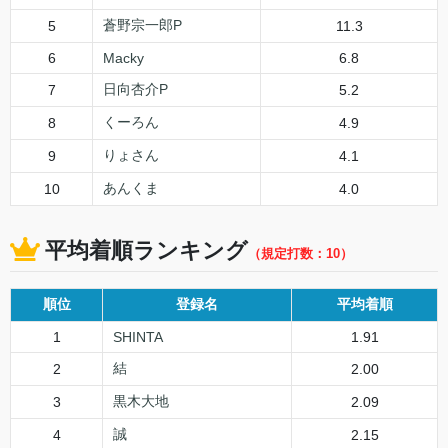
蒼野宗一郎P
5
11.3
6
Macky
6.8
日向杏介P
7
5.2
くーろん
8
4.9
りょさん
9
4.1
あんくま
10
4.0
平均着順ランキング
（規定打数：10）
順位
登録名
平均着順
1
SHINTA
1.91
結
2
2.00
黒木大地
3
2.09
誠
4
2.15