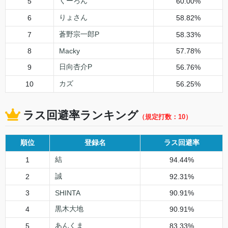
くーろん
5
60.00%
りょさん
6
58.82%
蒼野宗一郎P
7
58.33%
8
Macky
57.78%
日向杏介P
9
56.76%
カズ
10
56.25%
ラス回避率ランキング
（規定打数：10）
順位
登録名
ラス回避率
結
1
94.44%
誠
2
92.31%
3
SHINTA
90.91%
黒木大地
4
90.91%
あんくま
5
83.33%