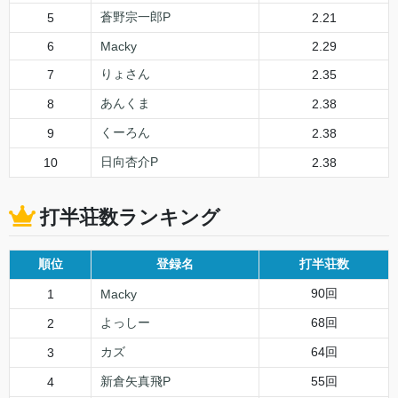
蒼野宗一郎P
5
2.21
6
Macky
2.29
りょさん
7
2.35
あんくま
8
2.38
くーろん
9
2.38
日向杏介P
10
2.38
打半荘数ランキング
順位
登録名
打半荘数
90回
1
Macky
よっしー
68回
2
カズ
64回
3
新倉矢真飛P
55回
4