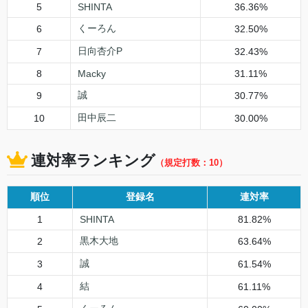
5
SHINTA
36.36%
くーろん
6
32.50%
日向杏介P
7
32.43%
8
Macky
31.11%
誠
9
30.77%
田中辰二
10
30.00%
連対率ランキング
（規定打数：10）
順位
登録名
連対率
1
SHINTA
81.82%
黒木大地
2
63.64%
誠
3
61.54%
結
4
61.11%